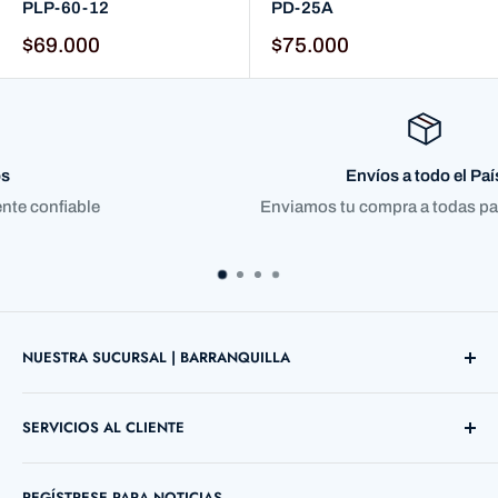
PLP-60-12
PD-25A
$69.000
$75.000
Envíos a todo el País
Enviamos tu compra a todas partes del país
NUESTRA SUCURSAL | BARRANQUILLA
Direccion: Cl. 72 ##38 B - 03 Local 12
SERVICIOS AL CLIENTE
Barranquilla, Atlántico, Colombia
Búsqueda
Telefono: +57 5 3690755
REGÍSTRESE PARA NOTICIAS