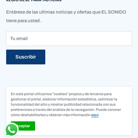
Contáctenos
Quienes Somos
Entérese de las ultimas noticias y ofertas que EL SONIDO
tiene para usted.
Tu email
Suscribir
En este portal utilizamos "cookies" propias y de terceros para
Síguenos
gestionar el portal, elaborar información estadística, optimizar la
funcionalidad del sitio y mostrar publicidad relacionada con sus
preferencias a través del análisis de la navegación. Puede conocer
cómo deshabilitarlas u obtener más información
aquí
Aceptar
© ALMACEN EL SONIDO