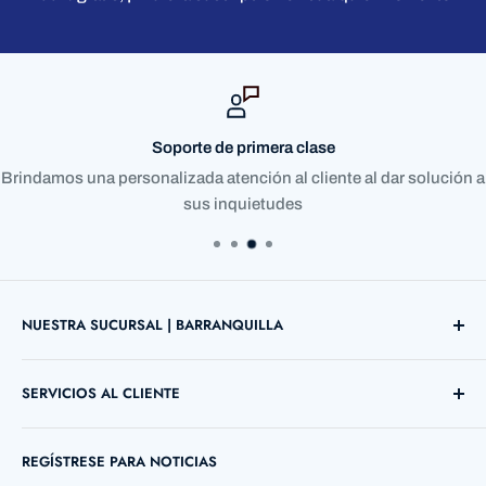
Soporte de primera clase
Brindamos una personalizada atención al cliente al dar solución a
sus inquietudes
NUESTRA SUCURSAL | BARRANQUILLA
Direccion: Cl. 72 ##38 B - 03 Local 12
SERVICIOS AL CLIENTE
Barranquilla, Atlántico, Colombia
Búsqueda
Telefono: +57 5 3690755
REGÍSTRESE PARA NOTICIAS
Contáctenos