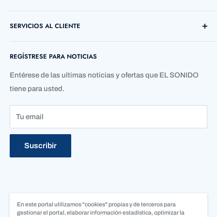
Direccion: Cl. 72 ##38 B - 03 Local 12
SERVICIOS AL CLIENTE
Barranquilla, Atlántico, Colombia
Búsqueda
Telefono: +57 5 3690755
REGÍSTRESE PARA NOTICIAS
Contáctenos
Quienes Somos
Entérese de las ultimas noticias y ofertas que EL SONIDO
tiene para usted.
Tu email
Suscribir
En este portal utilizamos "cookies" propias y de terceros para
Síguenos
gestionar el portal, elaborar información estadística, optimizar la