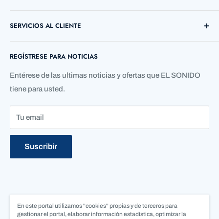
Direccion: Cl. 72 ##38 B - 03 Local 12
SERVICIOS AL CLIENTE
Barranquilla, Atlántico, Colombia
Búsqueda
Telefono: +57 5 3690755
REGÍSTRESE PARA NOTICIAS
Contáctenos
Quienes Somos
Entérese de las ultimas noticias y ofertas que EL SONIDO
tiene para usted.
Tu email
Suscribir
En este portal utilizamos "cookies" propias y de terceros para
Síguenos
gestionar el portal, elaborar información estadística, optimizar la