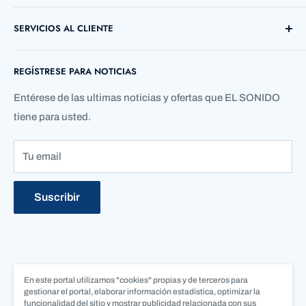
Direccion: Cl. 72 ##38 B - 03 Local 12
SERVICIOS AL CLIENTE
Barranquilla, Atlántico, Colombia
Búsqueda
Telefono: +57 5 3690755
REGÍSTRESE PARA NOTICIAS
Contáctenos
Quienes Somos
Entérese de las ultimas noticias y ofertas que EL SONIDO
tiene para usted.
Tu email
Suscribir
En este portal utilizamos "cookies" propias y de terceros para
Síguenos
gestionar el portal, elaborar información estadística, optimizar la
funcionalidad del sitio y mostrar publicidad relacionada con sus