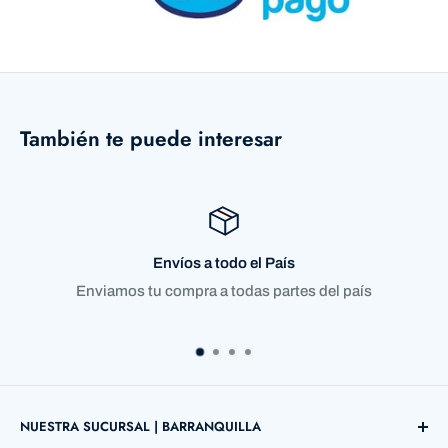
También te puede interesar
s
Compra satisfecha o ree
tes del país
Garantizamos el 100% de nuest
NUESTRA SUCURSAL | BARRANQUILLA