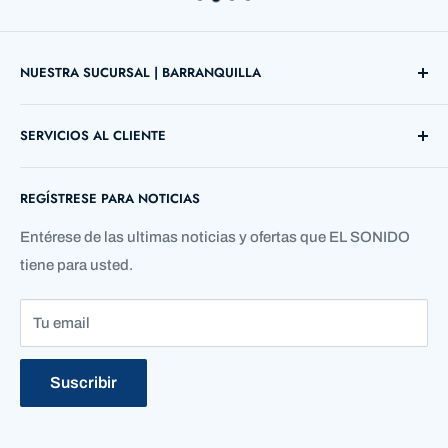
NUESTRA SUCURSAL | BARRANQUILLA
Direccion: Cl. 72 ##38 B - 03 Local 12
SERVICIOS AL CLIENTE
Barranquilla, Atlántico, Colombia
Búsqueda
Telefono: +57 5 3690755
REGÍSTRESE PARA NOTICIAS
Contáctenos
Quienes Somos
Entérese de las ultimas noticias y ofertas que EL SONIDO
tiene para usted.
Tu email
Suscribir