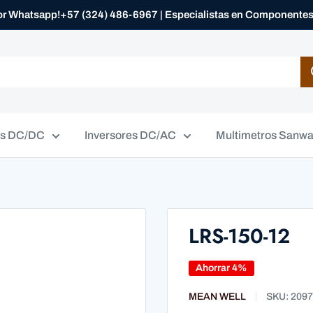
or Whatsapp!+57 (324) 486-6967 | Especialistas en Componentes 
es DC/DC
Inversores DC/AC
Multimetros Sanwa
LRS-150-12
Ahorrar 4%
MEAN WELL
SKU:
2097