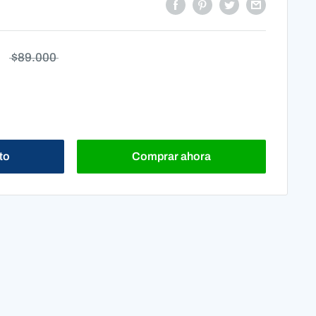
$89.000
ito
Comprar ahora