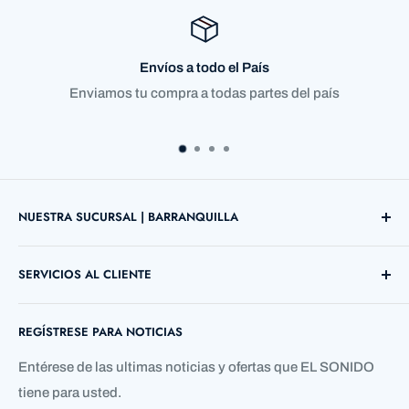
Envíos a todo el País
Enviamos tu compra a todas partes del país
NUESTRA SUCURSAL | BARRANQUILLA
Direccion: Cl. 72 ##38 B - 03 Local 12
SERVICIOS AL CLIENTE
Barranquilla, Atlántico, Colombia
Búsqueda
Telefono: +57 5 3690755
REGÍSTRESE PARA NOTICIAS
Contáctenos
Quienes Somos
Entérese de las ultimas noticias y ofertas que EL SONIDO
tiene para usted.